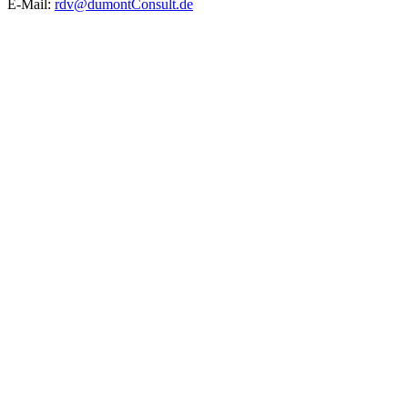
E-Mail:
rdv@dumontConsult.de