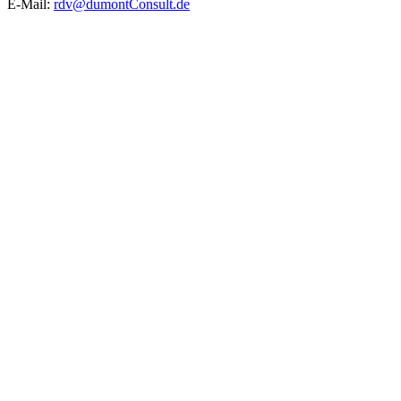
E-Mail:
rdv@dumontConsult.de